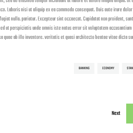
lit, sed do eiusmod tempor incididunt ut labore et dolore magna aliqua. Ut 
co. Laboris nisi ut aliquip ex ea commodo consequat. Duis aute irure dolor 
fugiat nulla. pariatur. Excepteur sint occaecat. Cupidatat non proident, sunt
 Sed ut perspiciatis unde omnis iste natus error sit voluptatem accusantium
uae ab illo inventore. veritatis et quasi architecto beatae vitae dicta su
BANKING
ECONOMY
STA
Next