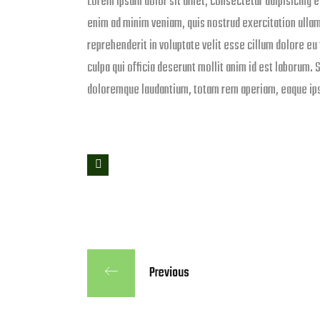
Lorem ipsum dolor sit amet, consectetur adipisicing e
enim ad minim veniam, quis nostrud exercitation ullam
reprehenderit in voluptate velit esse cillum dolore eu 
culpa qui officia deserunt mollit anim id est laborum.
doloremque laudantium, totam rem aperiam, eaque ipsa q
Previous