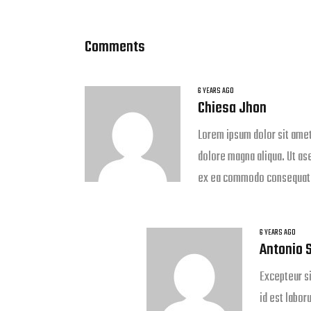
Comments
6 YEARS AGO
Chiesa Jhon
Lorem ipsum dolor sit amet
dolore magna aliqua. Ut ase
ex ea commodo consequat
6 YEARS AGO
Antonio 
Excepteur si
id est labor