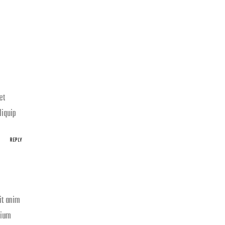
et
liquip
REPLY
it anim
tium