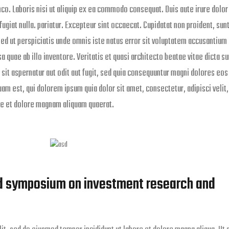
co. Laboris nisi ut aliquip ex ea commodo consequat. Duis aute irure dolor 
fugiat nulla. pariatur. Excepteur sint occaecat. Cupidatat non proident, sunt
 Sed ut perspiciatis unde omnis iste natus error sit voluptatem accusantium
quae ab illo inventore. Veritatis et quasi architecto beatae vitae dicta su
it aspernatur aut odit aut fugit, sed quia consequuntur magni dolores eos
am est, qui dolorem ipsum quia dolor sit amet, consectetur, adipisci velit,
re et dolore magnam aliquam quaerat.
ld symposium on investment research and