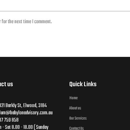
 for the next time I comment.
act us
Quick Links
Home
21 Barkly St, Elwood, 3184
About us
llum@babylonadvisory.com.au
Our Services
07 759 858
 - Sat 8.00 - 18.00 ( Sunday
Contact Us