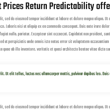
Prices Return Predictability offe
lit, sed do eiusmod tempor incididunt ut labore et dolore magna aliqua. Ut 
co. Laboris nisi ut aliquip ex ea commodo consequat. Duis aute irure dolor 
fugiat nulla. pariatur. Excepteur sint occaecat. Cupidatat non proident, sunt
 Sed ut perspiciatis unde omnis iste natus error sit voluptatem accusantium
uae ab illo inventore. veritatis et quasi architecto beatae vitae dicta su
t. Ut elit tellus, luctus nec ullamcorper mattis, pulvinar dapibus leo. Duis
lit, sed do eiusmod tempor incididunt ut labore et dolore magna aliqua. Ut 