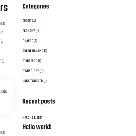
rs
Categories
CREDIT
(4)
ase
ECONOMY
(1)
in
 in
FINANCE
(7)
ONLINE BANKING
(1)
nt.
STANDARDS
(1)
TECHNOLOGY
(8)
UNCATEGORIZED
(1)
 aute
Recent posts
MARCH 29, 2021
Hello world!
ase