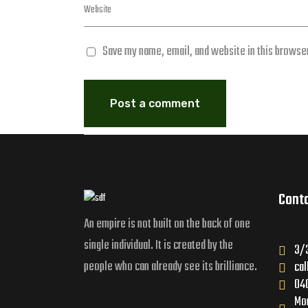
Save my name, email, and website in this browser
Cont
An empire is not built on the back of one
single individual. It is created by the
3/3
people who can already see its brilliance.
ca
04
Mon