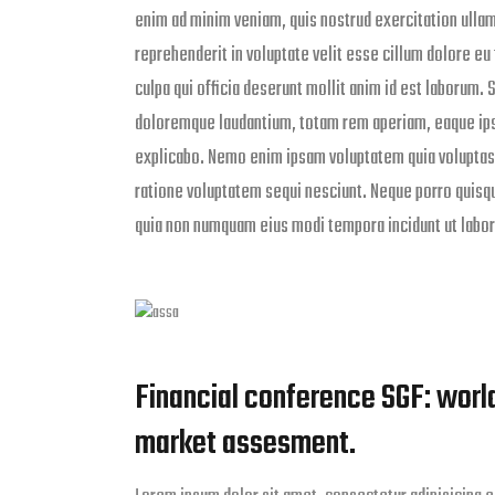
enim ad minim veniam, quis nostrud exercitation ullam
reprehenderit in voluptate velit esse cillum dolore eu 
culpa qui officia deserunt mollit anim id est laborum.
doloremque laudantium, totam rem aperiam, eaque ipsa 
explicabo. Nemo enim ipsam voluptatem quia voluptas s
ratione voluptatem sequi nesciunt. Neque porro quisqu
quia non numquam eius modi tempora incidunt ut labo
Financial conference SGF: wor
market assesment.