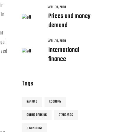
in
APRIL 10, 2020
 in
Prices and money
demand
nt
 qui
APRIL 10, 2020
International
 sed
finance
Tags
BANKING
ECONOMY
ONLINE BANKING
STANDARDS
TECHNOLOGY