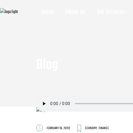
Home
About us
Our Services
Blog
FEBRUARY 18, 2020
ECONOMY
,
FINANCE