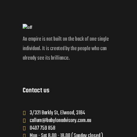
An empire is not built on the back of one single
individual. It is created by the people who can
already see its brilliance.
Contact us
3/321 Barkly St, Elwood, 3184
callum@babylonadvisory.com.au
0407 759 858
Mon - Sat 8.00 - 18.00 ( Sunday closed )