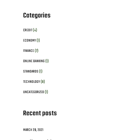
Categories
CREDIT
(4)
ECONOMY
(1)
FINANCE
(7)
ONLINE BANKING
(1)
STANDARDS
(1)
TECHNOLOGY
(8)
UNCATEGORIZED
(1)
Recent posts
MARCH 29, 2021