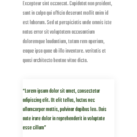
Excepteur sint occaecat. Cupidatat non proident,
sunt in culpa qui officia deserunt mollit anim id
est laborum. Sed ut perspiciatis unde omnis iste
natus error sit voluptatem accusantium
doloremque laudantium, totam rem aperiam,
eaque ipsa quae ab illo inventore. veritatis et
quasi architecto beatae vitae dicta.
Lorem ipsum dolor sit amet, consectetur
adipiscing elit. Ut elit tellus, luctus nec
ullamcorper mattis, pulvinar dapibus leo. Duis
aute irure dolor in reprehenderit in voluptate
esse cillum