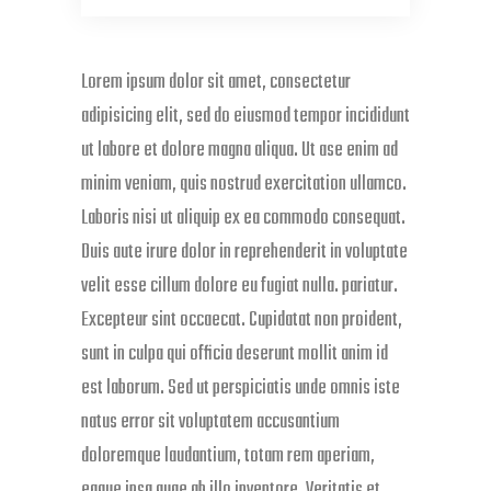
Lorem ipsum dolor sit amet, consectetur
adipisicing elit, sed do eiusmod tempor incididunt
ut labore et dolore magna aliqua. Ut ase enim ad
minim veniam, quis nostrud exercitation ullamco.
Laboris nisi ut aliquip ex ea commodo consequat.
Duis aute irure dolor in reprehenderit in voluptate
velit esse cillum dolore eu fugiat nulla. pariatur.
Excepteur sint occaecat. Cupidatat non proident,
sunt in culpa qui officia deserunt mollit anim id
est laborum. Sed ut perspiciatis unde omnis iste
natus error sit voluptatem accusantium
doloremque laudantium, totam rem aperiam,
eaque ipsa quae ab illo inventore. Veritatis et