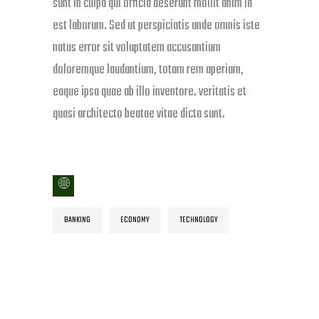
sunt in culpa qui officia deserunt mollit anim id
est laborum. Sed ut perspiciatis unde omnis iste
natus error sit voluptatem accusantium
doloremque laudantium, totam rem aperiam,
eaque ipsa quae ab illo inventore. veritatis et
quasi architecto beatae vitae dicta sunt.
BANKING
ECONOMY
TECHNOLOGY